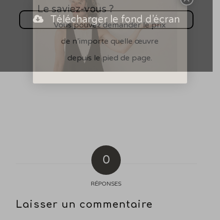
Le saviez-vous ?
Télécharger le fond d’écran
Vous pouvez demander le prix
de n’importe quelle œuvre
depuis le pied de page.
0
RÉPONSES
Laisser un commentaire