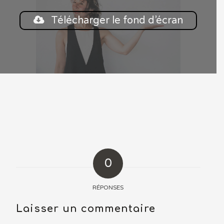
Le saviez-vous ?
Télécharger le fond d’écran
Vous pouvez demander le prix
de n’importe quelle œuvre
depuis le pied de page.
0
RÉPONSES
Laisser un commentaire