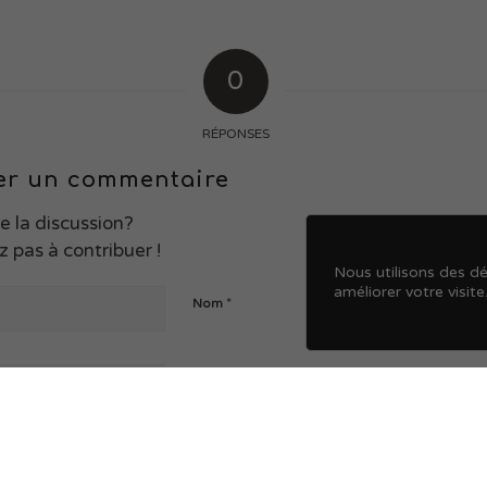
0
RÉPONSES
er un commentaire
e la discussion?
z pas à contribuer !
Nous utilisons des dé
améliorer votre visite
*
Nom
*
E-mail
Site web