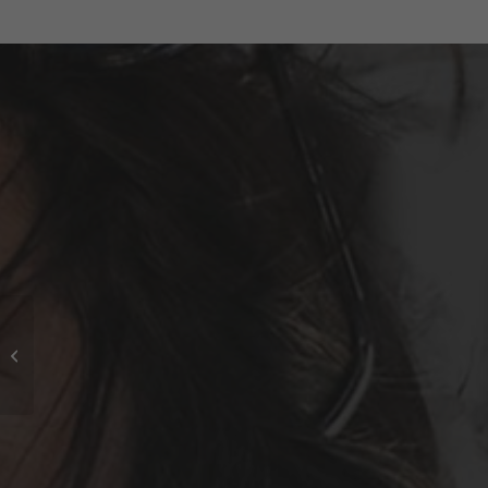
hst288_65x54cm