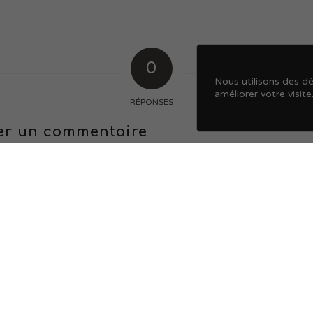
0
Nous utilisons des dé
améliorer votre visite
RÉPONSES
er un commentaire
e la discussion?
z pas à contribuer !
*
Nom
*
E-mail
Site web